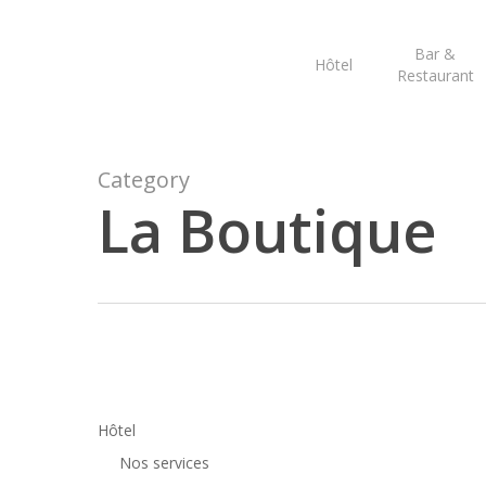
Skip
to
Bar &
Hôtel
main
Restaurant
content
Category
La Boutique
Hôtel
Nos services